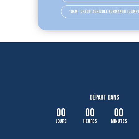
10km - crédit agricole normandie (comp
départ dans
00
00
00
jours
heures
minutes