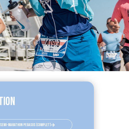
tion
semi-marathon pegasus (complet)