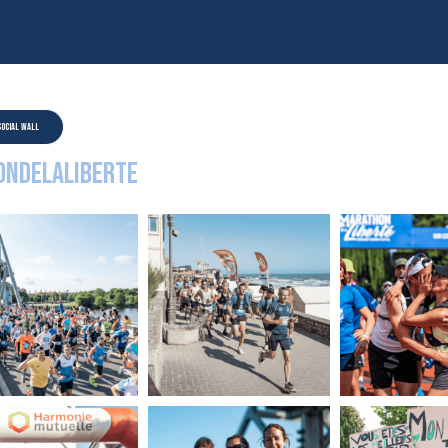
social wall
ndelaliberte