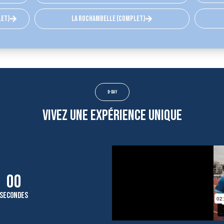
let)
la rochambelle (complet)
D-Day
vivez une expérience unique
00
secondes